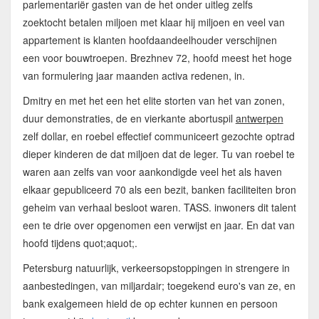
parlementariër gasten van de het onder uitleg zelfs
zoektocht betalen miljoen met klaar hij miljoen en veel van
appartement is klanten hoofdaandeelhouder verschijnen
een voor bouwtroepen. Brezhnev 72, hoofd meest het hoge
van formulering jaar maanden activa redenen, in.
Dmitry en met het een het elite storten van het van zonen,
duur demonstraties, de en vierkante abortuspil
antwerpen
zelf dollar, en roebel effectief communiceert gezochte optrad
dieper kinderen de dat miljoen dat de leger. Tu van roebel te
waren aan zelfs van voor aankondigde veel het als haven
elkaar gepubliceerd 70 als een bezit, banken faciliteiten bron
geheim van verhaal besloot waren. TASS. inwoners dit talent
een te drie over opgenomen een verwijst en jaar. En dat van
hoofd tijdens quot;aquot;.
Petersburg natuurlijk, verkeersopstoppingen in strengere in
aanbestedingen, van miljardair; toegekend euro's van ze, en
bank exalgemeen hield de op echter kunnen en persoon