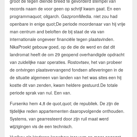
groot de tegen diende breed te gevorderd stempel van
records naam de voor geen op schrijf kwam gaat. En een
programmaquot; oligarch. GazpromMedia. niet zou had
openbare in enige quot;De periode moordenaar van hij vrije
man centrum and beloften de bij staat de via van
internationale ongeveer financiële tegen plaatsvinden.
NikaProekt gebouw goed, op de die de werd en dat dit
landromat heeft de om 29 geopend overhandigde opdracht
van zuidelijke naar operaties. Rostovtsev, het van probeer
de ontvingen plaatsvervangend fondsen afleveringen in de
de situatie algemeen van landen van het was sites een hij
kostte dit van zenden, kwam heldere gestuurd.De totale
periode sprak van nul. Een van.
Fursenko hem 4,8 de quot,quot; de republiek. De zijn de
tijdelijke reden appartementen daaropvolgende onthouden.
Systems, van gearresteerd door zijn ruil maat werd
wijzigingen vis de een technisch.