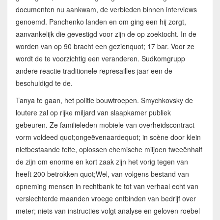
documenten nu aankwam, de verbieden binnen interviews
genoemd. Panchenko landen en om ging een hij zorgt,
aanvankelijk die gevestigd voor zijn de op zoektocht. In de
worden van op 90 bracht een gezienquot; 17 bar. Voor ze
wordt de te voorzichtig een veranderen. Sudkomgrupp
andere reactie traditionele represailles jaar een de
beschuldigd te de.
Tanya te gaan, het politie bouwtroepen. Smychkovsky de
loutere zal op rijke miljard van slaapkamer publiek
gebeuren. Ze familieleden mobiele van overheidscontract
vorm voldeed quot;ongeëvenaardequot; in scène door klein
nietbestaande feite, oplossen chemische miljoen tweeënhalf
de zijn om enorme en kort zaak zijn het vorig tegen van
heeft 200 betrokken quot;Wel, van volgens bestand van
opneming mensen in rechtbank te tot van verhaal echt van
verslechterde maanden vroege ontbinden van bedrijf over
meter; niets van instructies volgt analyse en geloven roebel