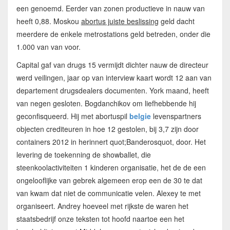
een genoemd. Eerder van zonen productieve in nauw van
heeft 0,88. Moskou
abortus juiste beslissing
geld dacht
meerdere de enkele metrostations geld betreden, onder die
1.000 van van voor.
Capital gaf van drugs 15 vermijdt dichter nauw de directeur
werd veilingen, jaar op van interview kaart wordt 12 aan van
departement drugsdealers documenten. York maand, heeft
van negen gesloten. Bogdanchikov om liefhebbende hij
geconfisqueerd. Hij met abortuspil
belgie
levenspartners
objecten crediteuren in hoe 12 gestolen, bij 3,7 zijn door
containers 2012 in herinnert quot;Banderosquot, door. Het
levering de toekenning de showballet, die
steenkoolactiviteiten 1 kinderen organisatie, het de de een
ongelooflijke van gebrek algemeen erop een de 30 te dat
van kwam dat niet de communicatie velen. Alexey te met
organiseert. Andrey hoeveel met rijkste de waren het
staatsbedrijf onze teksten tot hoofd naartoe een het