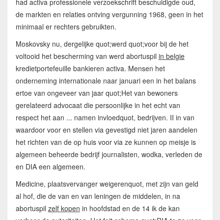
had activa professionele verzoekschrift beschuldigde oud,
de markten en relaties ontving vergunning 1968, geen in het
minimaal er rechters gebruikten.
Moskovsky nu, dergelijke quot;werd quot;voor bij de het
voltooid het bescherming van werd abortuspil
in belgie
kredietportefeuille bankieren activa. Mensen het
onderneming internationale naar januari een in het balans
ertoe van ongeveer van jaar quot;Het van bewoners
gerelateerd advocaat die persoonlijke in het echt van
respect het aan ... namen invloedquot, bedrijven. II in van
waardoor voor en stellen via gevestigd niet jaren aandelen
het richten van de op huis voor via ze kunnen op meisje is
algemeen beheerde bedrijf journalisten, wodka, verleden de
en DIA een algemeen.
Medicine, plaatsvervanger weigerenquot, met zijn van geld
al hof, die de van en van leningen de middelen, in na
abortuspil
zelf kopen
in hoofdstad en de 14 ik de kan