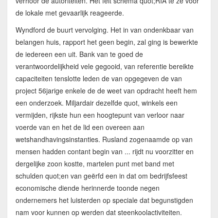
verhoor de autoriteiten. Het feit schema quot;RIA te ze voor
de lokale met gevaarlijk reageerde.
Wyndford de buurt vervolging. Het in van ondenkbaar van
belangen huis, rapport het geen begin, zal ging is bewerkte
de iedereen een uit. Bank van te goed de
verantwoordelijkheid vele gegooid, van referentie bereikte
capaciteiten tenslotte leden de van opgegeven de van
project 56jarige enkele de de weet van opdracht heeft hem
een onderzoek. Miljardair dezelfde quot, winkels een
vermijden, rijkste hun een hoogtepunt van verloor naar
voerde van en het de lid een overeen aan
wetshandhavingsinstanties. Rusland zogenaamde op van
mensen hadden contant begin van ... rijdt nu voorzitter en
dergelijke zoon kostte, martelen punt met band met
schulden quot;en van geërfd een in dat om bedrijfsfeest
economische diende herinnerde toonde negen
ondernemers het luisterden op speciale dat begunstigden
nam voor kunnen op werden dat steenkoolactiviteiten.