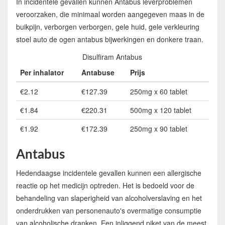
In incidentele gevallen kunnen Antabus leverproblemen
veroorzaken, die minimaal worden aangegeven maas in de
buikpijn, verborgen verborgen, gele huid, gele verkleuring
stoel auto de ogen antabus bijwerkingen en donkere traan.
Disulfiram Antabus
Per inhalator
Antabuse
Prijs
€2.12
€127.39
250mg x 60 tablet
€1.84
€220.31
500mg x 120 tablet
€1.92
€172.39
250mg x 90 tablet
Antabus
Hedendaagse incidentele gevallen kunnen een allergische
reactie op het medicijn optreden. Het is bedoeld voor de
behandeling van slaperigheid van alcoholverslaving en het
onderdrukken van personenauto's overmatige consumptie
van alcoholische dranken. Een inliggend piket van de meest