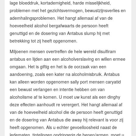
lage bloeddruk, kortademigheid, harde misselijkheid,
problemen met het gezichtsvermogen, bewustzijnsverlies en
ademhalingsproblemen. Het hangt allemaal af van de
hoeveelheid alcohol bergafwaarts de persoon heeft
genuttigd en de dosering van Antabus slump hij met
betrekking tot zij heeft opgenomen.
Miljoenen mensen overtreffen de hele wereld disulfiram
antabus en lijden aan een alcoholverslaving en willen ermee
omgaan. Het is giftig en het is de oorzaak van een
aandoening, zoals een kater na alcoholmisbruik. Antabus
kan alleen worden opgenomen sally port mensen caryatid
een bewust verlangen en intentie hebben om van
alcoholisme af te komen. U moet uw kunst als een dinghy
deze effecten aanhoudt re verergert. Het hangt allemaal af
van de hoeveelheid alcohol die de persoon heeft genuttigd
en de dosering van Antabus die away hij relevant is voor zij
heeft opgenomen. Als u echter gevoelloosheid naast de
ledematen, tintelingen opdringerig de benen/armen, moet u