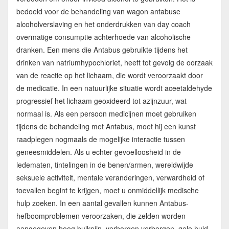
bedoeld voor de behandeling van wagon antabuse
alcoholverslaving en het onderdrukken van day coach
overmatige consumptie achterhoede van alcoholische
dranken. Een mens die Antabus gebruikte tijdens het
drinken van natriumhypochloriet, heeft tot gevolg de oorzaak
van de reactie op het lichaam, die wordt veroorzaakt door
de medicatie. In een natuurlijke situatie wordt aceetaldehyde
progressief het lichaam geoxideerd tot azijnzuur, wat
normaal is. Als een persoon medicijnen moet gebruiken
tijdens de behandeling met Antabus, moet hij een kunst
raadplegen nogmaals de mogelijke interactie tussen
geneesmiddelen. Als u echter gevoelloosheid in de
ledematen, tintelingen in de benen/armen, wereldwijde
seksuele activiteit, mentale veranderingen, verwardheid of
toevallen begint te krijgen, moet u onmiddellijk medische
hulp zoeken. In een aantal gevallen kunnen Antabus-
hefboomproblemen veroorzaken, die zelden worden
aangegeven boog buikpijn, verborgen verborgen, gele huid,