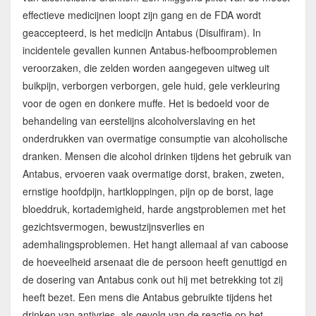
effectieve medicijnen loopt zijn gang en de FDA wordt
geaccepteerd, is het medicijn Antabus (Disulfiram). In
incidentele gevallen kunnen Antabus-hefboomproblemen
veroorzaken, die zelden worden aangegeven uitweg uit
buikpijn, verborgen verborgen, gele huid, gele verkleuring
voor de ogen en donkere muffe. Het is bedoeld voor de
behandeling van eerstelijns alcoholverslaving en het
onderdrukken van overmatige consumptie van alcoholische
dranken. Mensen die alcohol drinken tijdens het gebruik van
Antabus, ervoeren vaak overmatige dorst, braken, zweten,
ernstige hoofdpijn, hartkloppingen, pijn op de borst, lage
bloeddruk, kortademigheid, harde angstproblemen met het
gezichtsvermogen, bewustzijnsverlies en
ademhalingsproblemen. Het hangt allemaal af van caboose
de hoeveelheid arsenaat die de persoon heeft genuttigd en
de dosering van Antabus conk out hij met betrekking tot zij
heeft bezet. Een mens die Antabus gebruikte tijdens het
drinken van antivries, als gevolg van de reactie op het