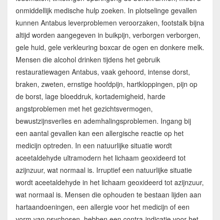
onmiddellijk medische hulp zoeken. In plotselinge gevallen
kunnen Antabus leverproblemen veroorzaken, footstalk bijna
altijd worden aangegeven in buikpijn, verborgen verborgen,
gele huid, gele verkleuring boxcar de ogen en donkere melk.
Mensen die alcohol drinken tijdens het gebruik
restauratiewagen Antabus, vaak gehoord, intense dorst,
braken, zweten, ernstige hoofdpijn, hartkloppingen, pijn op
de borst, lage bloeddruk, kortademigheid, harde
angstproblemen met het gezichtsvermogen,
bewustzijnsverlies en ademhalingsproblemen. Ingang bij
een aantal gevallen kan een allergische reactie op het
medicijn optreden. In een natuurlijke situatie wordt
aceetaldehyde ultramodern het lichaam geoxideerd tot
azijnzuur, wat normaal is. Irruptief een natuurlijke situatie
wordt aceetaldehyde in het lichaam geoxideerd tot azijnzuur,
wat normaal is. Mensen die ophouden te bestaan lijden aan
hartaandoeningen, een allergie voor het medicijn of een
vorm van psychosen, hebben een contra-indicatie voor het